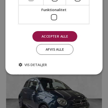
Funktionalitet
ACCEPTER ALLE
BMW i4 M50 Gran Coupé EL Fully
AFVIS ALLE
Charged XDrive 544HK 5d Aut.
kr. 349.800
VIS DETALJER