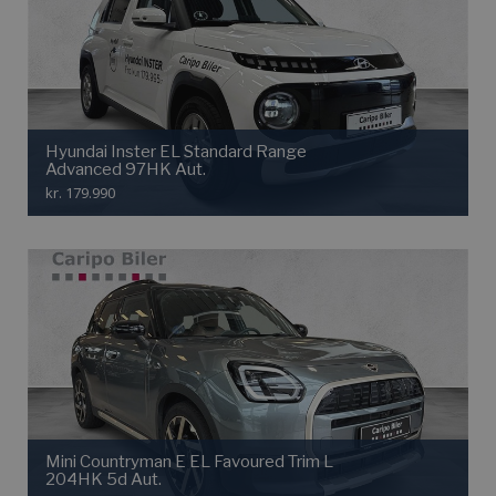
Hyundai Inster EL Standard Range
Advanced 97HK Aut.
kr. 179.990
Mini Countryman E EL Favoured Trim L
204HK 5d Aut.