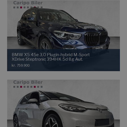
BMW X5 45e 3,0 Plugin-hybrid M-Sport
XDrive Steptronic 394HK 5d 8g Aut.
kr. 759.900