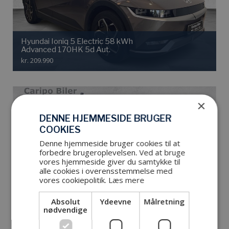
Hyundai Ioniq 5 Electric 58 kWh
Advanced 170HK 5d Aut.
kr. 209.990
×
DENNE HJEMMESIDE BRUGER
COOKIES
Denne hjemmeside bruger cookies til at
forbedre brugeroplevelsen. Ved at bruge
vores hjemmeside giver du samtykke til
alle cookies i overensstemmelse med
vores cookiepolitik.
Læs mere
Iveco Daily 35C21 3750mm 3,0 D 205HK
Ladv./Chas. 8g Aut.
Absolut
Ydeevne
Målretning
kr. 399.090
nødvendige