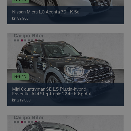
Nissan Micra 1,0 Acenta 70HK 5d
kr. 89.900
NYHED
Mini Countryman SE 1,5 Plugin-hybrid
Essential All4 Steptronic 224HK 6g Aut.
kr. 219.800