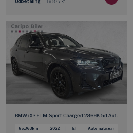
Udbetaling
kr.
BMW iX3 EL M-Sport Charged 286HK 5d Aut.
65.363km
2022
El
Automatgear