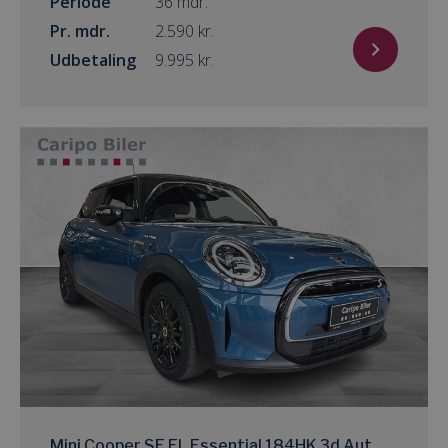
Periode
36 mdr.
Pr. mdr.
kr.
Udbetaling
kr.
Mini Cooper SE EL Essential 184HK 3d Aut.