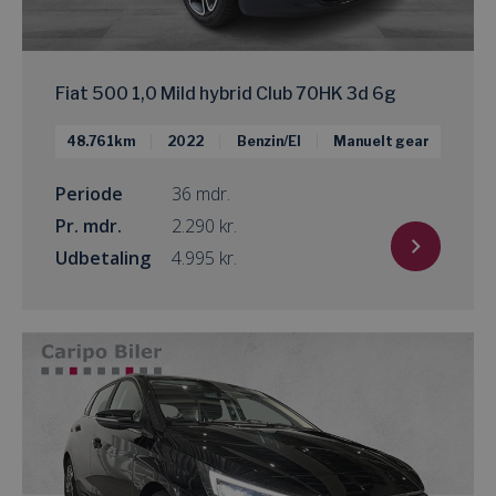
Fiat 500 1,0 Mild hybrid Club 70HK 3d 6g
48.761km
2022
Benzin/El
Manuelt gear
Periode
36 mdr.
Pr. mdr.
kr.
Udbetaling
kr.