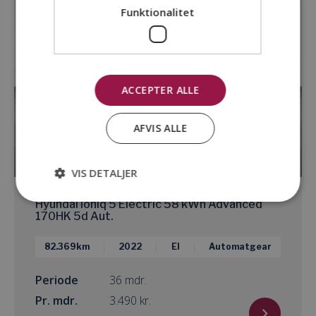
Funktionalitet
ACCEPTER ALLE
AFVIS ALLE
VIS DETALJER
Hyundai Ioniq 5 Electric 58 kWh Advanced
170HK 5d Aut.
82.369km
2022
El
Automatgear
Periode
36 mdr.
Pr. mdr.
kr.