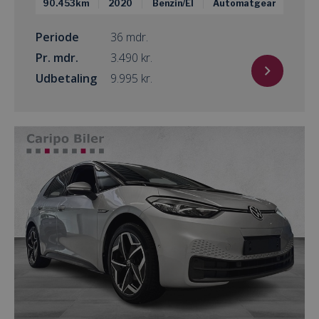
90.453km
2020
Benzin/El
Automatgear
Periode
36 mdr.
Pr. mdr.
kr.
Udbetaling
kr.