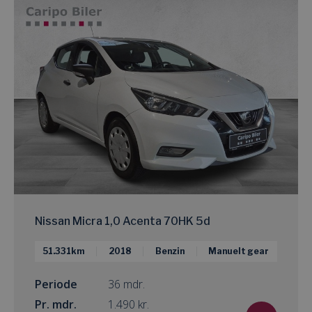
Nissan Micra 1,0 Acenta 70HK 5d
51.331km
2018
Benzin
Manuelt gear
Periode
36 mdr.
Pr. mdr.
kr.