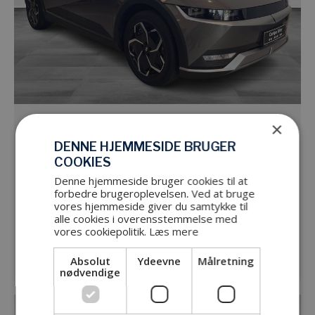
×
Hyundai Ioniq 5 Electric 58 kWh Advanced
170HK 5d Aut.
DENNE HJEMMESIDE BRUGER
COOKIES
21.503km
2022
El
Automatgear
Denne hjemmeside bruger cookies til at
forbedre brugeroplevelsen. Ved at bruge
Periode
vores hjemmeside giver du samtykke til
36 mdr.
alle cookies i overensstemmelse med
Pr. mdr.
kr.
vores cookiepolitik.
Læs mere
Udbetaling
kr.
Absolut
Ydeevne
Målretning
nødvendige