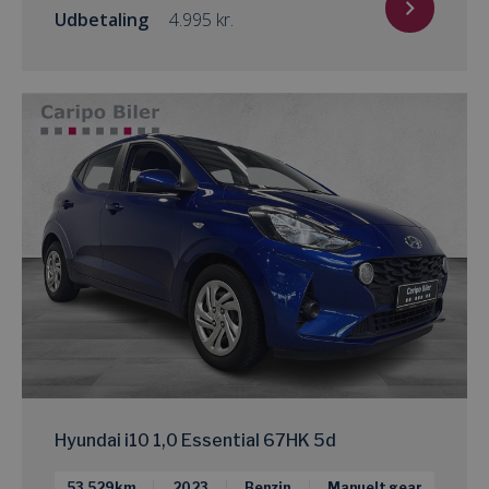
Udbetaling
kr.
Hyundai i10 1,0 Essential 67HK 5d
53.529km
2023
Benzin
Manuelt gear