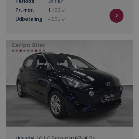
Periode
36 mdr.
Pr. mdr.
kr.
Udbetaling
kr.
Hyundai i10 1,0 Essential 67HK 5d