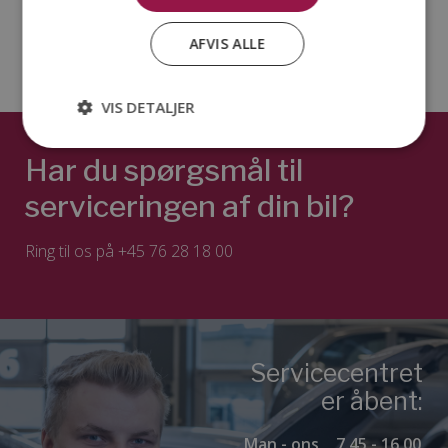
Min Hyundai
AFVIS ALLE
VIS DETALJER
Har du spørgsmål til
serviceringen af din bil?
Ring til os på
+45 76 28 18 00
Servicecentret
er åbent:
Man - ons
7.45 - 16.00