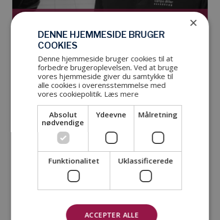
×
Har du spørgsmål?
DENNE HJEMMESIDE BRUGER
Kasper
COOKIES
+45 31 76 75 73
Denne hjemmeside bruger cookies til at
kb@caripo-biler.dk
forbedre brugeroplevelsen. Ved at bruge
vores hjemmeside giver du samtykke til
alle cookies i overensstemmelse med
vores cookiepolitik.
Læs mere
Book tid
Absolut
Ydeevne
Målretning
nødvendige
Bliv en del af Min Hyundai
Funktionalitet
Uklassificerede
Husk at vælge Hyundai Horsens som dit foretrukne
værksted, når du opretter dig på "Min Hyundai".
Få overblik over din bil online, automatisk indkaldelse til
service og de bedste tilbud.
ACCEPTER ALLE