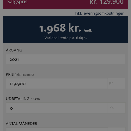
kr. 129.900
Salgspris
Inkl. leveringsomkostninger
1.968
kr.
/mdl.
Variabel
rente p.a.
6.69
%
ÅRGANG
PRIS
(Inkl. lev. omk.)
Kr.
- 0%
UDBETALING
Kr.
ANTAL MÅNEDER