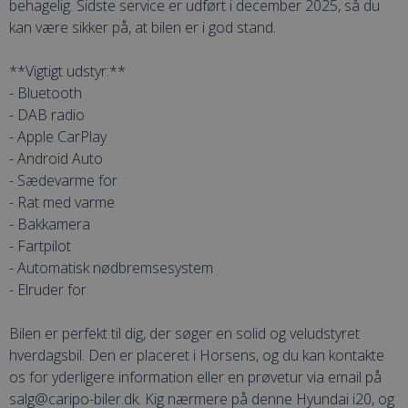
behagelig. Sidste service er udført i december 2025, så du
kan være sikker på, at bilen er i god stand.
**Vigtigt udstyr:**
- Bluetooth
- DAB radio
- Apple CarPlay
- Android Auto
- Sædevarme for
- Rat med varme
- Bakkamera
- Fartpilot
- Automatisk nødbremsesystem
- Elruder for
Bilen er perfekt til dig, der søger en solid og veludstyret
hverdagsbil. Den er placeret i Horsens, og du kan kontakte
os for yderligere information eller en prøvetur via email på
salg@caripo-biler.dk. Kig nærmere på denne Hyundai i20, og