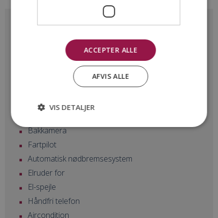
Udstyrsliste
Bluetooth
ACCEPTER ALLE
DAB radio
Apple CarPlay
AFVIS ALLE
Android Auto
Sædevarme for
VIS DETALJER
Rat m. varme
Bakkamera
Fartpilot
Automatisk nødbremsesystem
Elruder for
El-spejle
Håndfri telefon
Aircondition