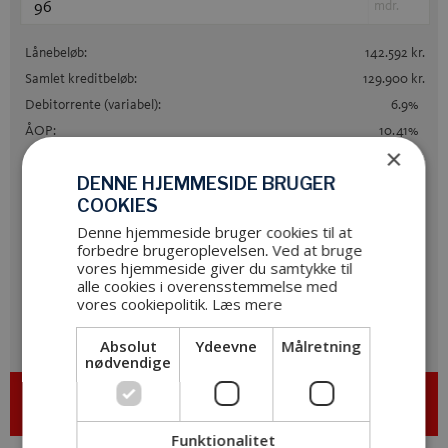
mdr.
Lånebeløb:
142.592
kr.
Samlet kreditbeløb:
129.900
kr.
Debitorrente
(variabel)
:
6.9
%
ÅOP:
10.41
%
×
Samlede kreditomkostninger:
58.918
kr.
DENNE HJEMMESIDE BRUGER
Samlet tilbagebetaling:
188.818
kr.
COOKIES
Denne hjemmeside bruger cookies til at
Finansiering på lån uden pant via Santander Consumer Bank.
Etabl.omk. samt
forbedre brugeroplevelsen. Ved at bruge
mdl. kontogebyr er medtaget i alle beregninger. Forudsat betaling via BS.
vores hjemmeside giver du samtykke til
alle cookies i overensstemmelse med
Fortrydelsesret 14 dage.
vores cookiepolitik.
Læs mere
Klik her og Ansøg
Absolut
Ydeevne
Målretning
nødvendige
Funktionalitet