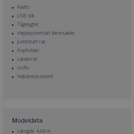
Radio
USB stik
Tågelygter
Højdejusterbart førersæde
Justerbart rat
Kopholder
Læderrat
Isofix
Vejbaneassistent
Modeldata
Længde: 4,04 m