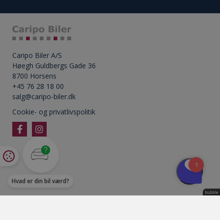
Caripo Biler A/S
Høegh Guldbergs Gade 36
8700 Horsens
+45 76 28 18 00
salg@caripo-biler.dk
Cookie- og privatlivspolitik
Hvad er din bil værd?