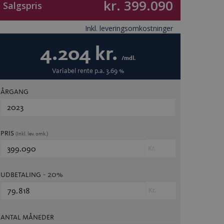
kr. 399.090
Salgspris
Inkl. leveringsomkostninger
4.204
kr.
/mdl.
Variabel
rente p.a.
3.69
%
ÅRGANG
PRIS
(Inkl. lev. omk.)
Kr.
- 20%
UDBETALING
Kr.
ANTAL MÅNEDER