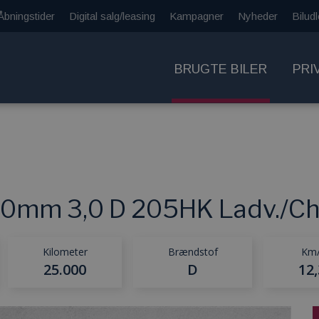
Åbningstider
Digital salg/leasing
Kampagner
Nyheder
Biludl
BRUGTE BILER
PRI
50mm 3,0 D 205HK Ladv./Cha
Kilometer
Brændstof
Km/
25.000
D
12,