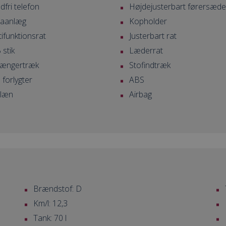
fri telefon
Højdejusterbart førersæde
maanlæg
Kopholder
ifunktionsrat
Justerbart rat
stik
Læderrat
ængertræk
Stofindtræk
forlygter
ABS
læn
Airbag
Brændstof: D
Km/l: 12,3
Tank: 70 l