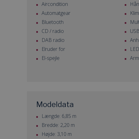
Aircondition
Hånd
Automatgear
Kli
Bluetooth
Mult
CD / radio
USB 
DAB radio
Anh
Elruder for
LED 
El-spejle
Arm
Modeldata
Længde: 6,85 m
Bredde: 2,20 m
Højde: 3,10 m