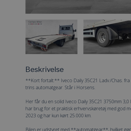
Beskrivelse
**Kort fortalt:** Iveco Daily 35C21 Ladv./Chas. fra
trins automatgear. Står i Horsens.
Her får du en solid Iveco Daily 35C21 3750mm 3,0 D
har brug for et praktisk erhvervskøretøj med god m
2023 og har kun kørt 25.000 km.
Bilen er udstyret med **automatgear**, hvilket gø