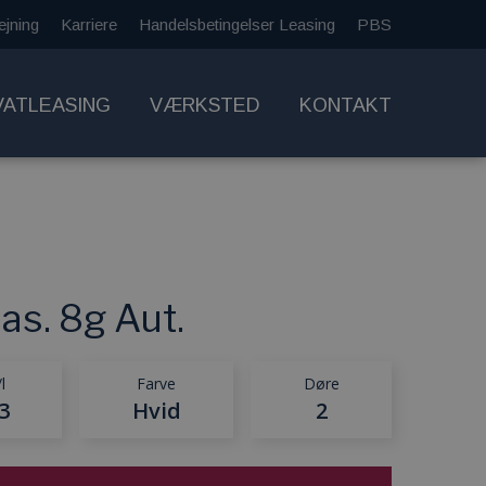
ejning
Karriere
Handelsbetingelser Leasing
PBS
VATLEASING
VÆRKSTED
KONTAKT
s. 8g Aut.
l
Farve
Døre
3
Hvid
2