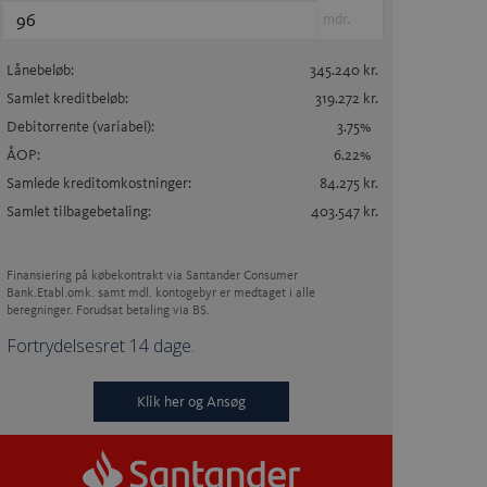
mdr.
Lånebeløb:
345.240
kr.
Samlet kreditbeløb:
319.272
kr.
Debitorrente
(variabel)
:
3.75
%
ÅOP:
6.22
%
Samlede kreditomkostninger:
84.275
kr.
Samlet tilbagebetaling:
403.547
kr.
Finansiering på købekontrakt via Santander Consumer
Bank.
Etabl.omk. samt mdl. kontogebyr er medtaget i alle
beregninger. Forudsat betaling via BS.
Fortrydelsesret 14 dage.
Klik her og Ansøg