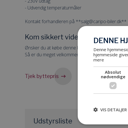
- 230V udtag
- Udvendig temperaturmåler
Kontakt forhandleren på **salg@caripo-biler.dk** f
Kom sikkert videre
DENNE H
Ønsker du at købe denne bil eller har du nogle spø
Denne hjemmeside
Så er du meget velkommen til at skrive til os på
sal
hjemmeside giver
mere
Absolut
Tjek byttepris
Book 
nødvendige
VIS DETALJER
Udstyrsliste