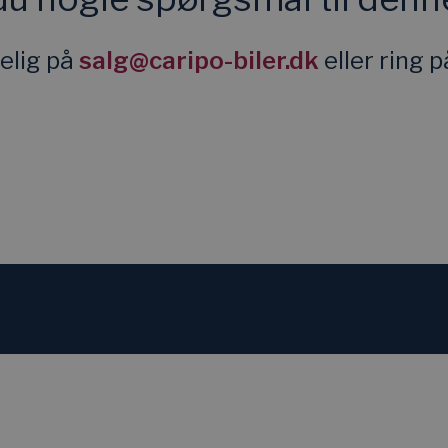
elig på
salg@caripo-biler.dk
eller ring 