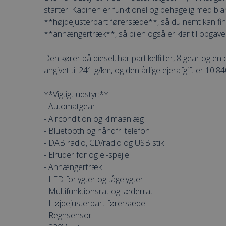
starter. Kabinen er funktionel og behagelig med bl
**højdejusterbart førersæde**, så du nemt kan find
**anhængertræk**, så bilen også er klar til opgaver
Den kører på diesel, har partikelfilter, 8 gear og 
angivet til 241 g/km, og den årlige ejerafgift er 10.
**Vigtigt udstyr:**
- Automatgear
- Aircondition og klimaanlæg
- Bluetooth og håndfri telefon
- DAB radio, CD/radio og USB stik
- Elruder for og el-spejle
- Anhængertræk
- LED forlygter og tågelygter
- Multifunktionsrat og læderrat
- Højdejusterbart førersæde
- Regnsensor