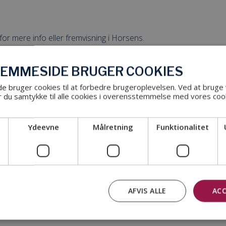
or mere info eller fremvisning i Horsens.
JEMMESIDE BRUGER COOKIES
rgsmål?
 bruger cookies til at forbedre brugeroplevelsen. Ved at bruge
g@caripo-biler.dk
eller ringe på
+45 76 28 18 00
.
 du samtykke til alle cookies i overensstemmelse med vores cook
Ydeevne
Målretning
Funktionalitet
prøvetur
Kontakt os
AFVIS ALLE
ACC