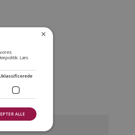
×
 vores
iepolitik.
Læs
Uklassificerede
EPTER ALLE